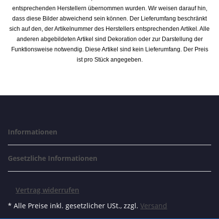
entsprechenden Herstellern übernommen wurden. Wir weisen darauf hin,
dass diese Bilder abweichend sein können. Der Lieferumfang beschränkt
sich auf den, der Artikelnummer des Herstellers entsprechenden Artikel. Alle
anderen abgebildeten Artikel sind Dekoration oder zur Darstellung der
Funktionsweise notwendig. Diese Artikel sind kein Lieferumfang. Der Preis
ist pro Stück angegeben.
Informationen
Gesetzliche Informationen
Vertrag widerrufen
* Alle Preise inkl. gesetzlicher USt., zzgl.
Versand