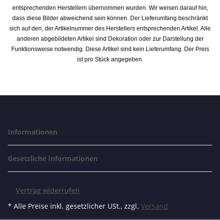
entsprechenden Herstellern übernommen wurden. Wir weisen darauf hin,
dass diese Bilder abweichend sein können. Der Lieferumfang beschränkt
sich auf den, der Artikelnummer des Herstellers entsprechenden Artikel. Alle
anderen abgebildeten Artikel sind Dekoration oder zur Darstellung der
Funktionsweise notwendig. Diese Artikel sind kein Lieferumfang. Der Preis
ist pro Stück angegeben.
Informationen
Gesetzliche Informationen
Vertrag widerrufen
* Alle Preise inkl. gesetzlicher USt., zzgl.
Versand