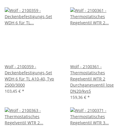
Wolf - 2100359 -
Wolf - 2100361 -
Deckenbefestigungs-Set
Thermostatisches
WDH 6 für TL A10-40, Typ
Regelventil WTR 2
2500/3000
Durchgangsventil lose
103,45 €
*
DN20/kvs5
159,36 €
*