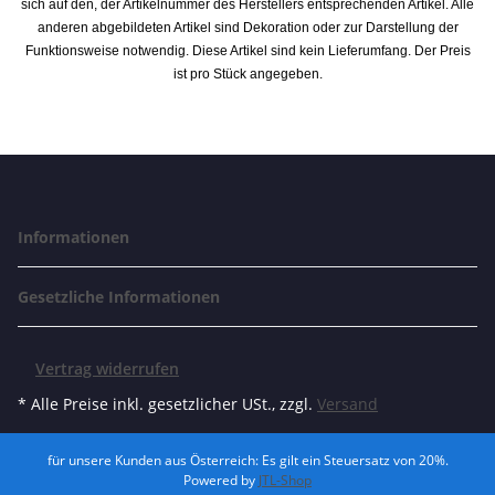
sich auf den, der Artikelnummer des Herstellers entsprechenden Artikel. Alle
anderen abgebildeten Artikel sind Dekoration oder zur Darstellung der
Funktionsweise notwendig. Diese Artikel sind kein Lieferumfang. Der Preis
ist pro Stück angegeben.
Informationen
Gesetzliche Informationen
Vertrag widerrufen
* Alle Preise inkl. gesetzlicher USt., zzgl.
Versand
für unsere Kunden aus Österreich: Es gilt ein Steuersatz von 20%.
Powered by
JTL-Shop