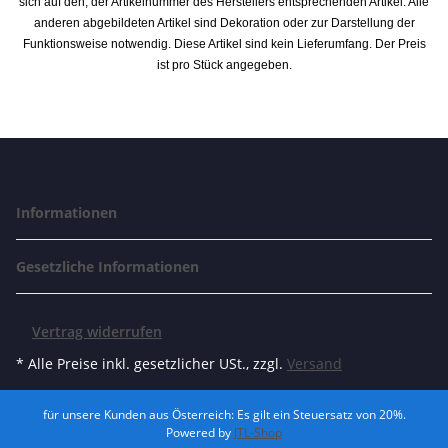
sich auf den, der Artikelnummer des Herstellers entsprechenden Artikel. Alle
anderen abgebildeten Artikel sind Dekoration oder zur Darstellung der
Funktionsweise notwendig. Diese Artikel sind kein Lieferumfang. Der Preis
ist pro Stück angegeben.
Informationen
Gesetzliche Informationen
Vertrag widerrufen
* Alle Preise inkl. gesetzlicher USt., zzgl.
Versand
für unsere Kunden aus Österreich: Es gilt ein Steuersatz von 20%.
Powered by
JTL-Shop