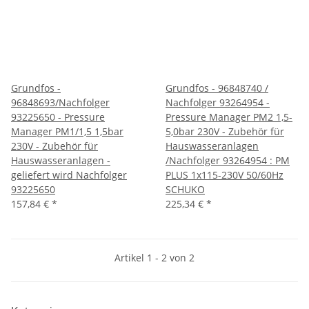
Grundfos -
Grundfos - 96848740 /
96848693/Nachfolger
Nachfolger 93264954 -
93225650 - Pressure
Pressure Manager PM2 1,5-
Manager PM1/1,5 1,5bar
5,0bar 230V - Zubehör für
230V - Zubehör für
Hauswasseranlagen
Hauswasseranlagen -
/Nachfolger 93264954 : PM
geliefert wird Nachfolger
PLUS 1x115-230V 50/60Hz
93225650
SCHUKO
157,84 €
*
225,34 €
*
Artikel 1 - 2 von 2