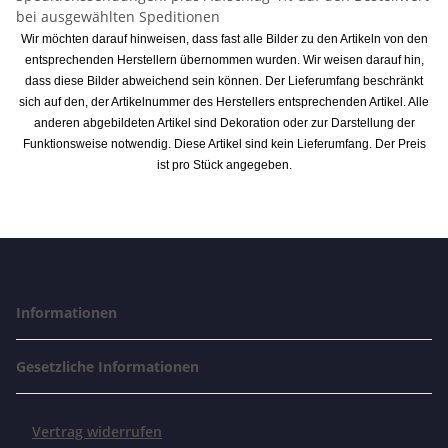
bei ausgewählten Speditionen
Wir möchten darauf hinweisen, dass fast alle Bilder zu den Artikeln von den
entsprechenden Herstellern übernommen wurden. Wir weisen darauf hin,
dass diese Bilder abweichend sein können. Der Lieferumfang beschränkt
sich auf den, der Artikelnummer des Herstellers entsprechenden Artikel. Alle
anderen abgebildeten Artikel sind Dekoration oder zur Darstellung der
Funktionsweise notwendig. Diese Artikel sind kein Lieferumfang. Der Preis
ist pro Stück angegeben.
Informationen
Gesetzliche Informationen
Vertrag widerrufen