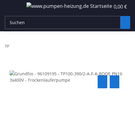
0,00 €
TP