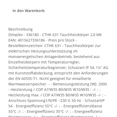
In den Warenkorb
Beschreibung
Dimplex - 336180 - CTHK 631 Tauchheizkörper 2,0 kW
EAN: 4015627336186 - Preis pro Stück -
Bestellkennzeichen: CTHK 631 - Tauchheizkörper zur
elektrischen Heizungsunterstützung im
monoenergetischen Anlagenbetrieb; bestehend aus
Einzelheizkörpern mit Temperaturregler,
Sicherheitstemperaturbegrenzer, Schutzart IP 54, 1½“ AG
mit Kunststoffabdeckung, entspricht den Anforderungen
der EN 60335-T1. Nicht geeignet für emaillierte
Warmwasserspeicher. - - Bemessungsleistung [W]: 2000
- Heizleistung / COP A7/W35 B0/W35 W10/W35 : -/- ; -
Heizleistung max. / COP A7/W35 B0/W35 W10/W35 -/- ; -
Anschluss-Spannung1/N/PE ~230 V, 50 Hz - SchutzartIP
54 - Energieeffizienz 55°C -/- ; - Energieeffizienzklasse
55°C -/- ; - Energieeffizienz 35°C -/- ; - Energieeffizienz
Warmwasser -/- ; - Energieeffizienz Warmwasser -/- ; -