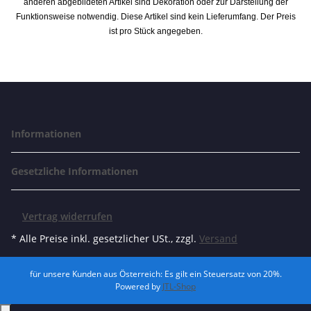
anderen abgebildeten Artikel sind Dekoration oder zur Darstellung der
Funktionsweise notwendig. Diese Artikel sind kein Lieferumfang. Der Preis
ist pro Stück angegeben.
Informationen
Gesetzliche Informationen
Vertrag widerrufen
* Alle Preise inkl. gesetzlicher USt., zzgl.
Versand
für unsere Kunden aus Österreich: Es gilt ein Steuersatz von 20%.
Powered by
JTL-Shop