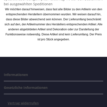
bei ausgewählten Speditionen
Wir möchten darauf hinweisen, dass fast alle Bilder zu den Artikeln von den
entsprechenden Herstellern übernommen wurden. Wir weisen darauf hin,
dass diese Bilder abweichend sein können. Der Lieferumfang beschränkt
sich auf den, der Artikelnummer des Herstellers entsprechenden Artikel. Alle
anderen abgebildeten Artikel sind Dekoration oder zur Darstellung der
Funktionsweise notwendig. Diese Artikel sind kein Lieferumfang. Der Preis
ist pro Stück angegeben.
Informationen
Gesetzliche Informationen
Vertrag widerrufen