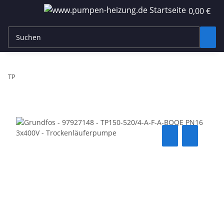
0,00 €
TP