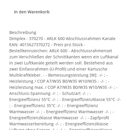
In den Warenkorb
Beschreibung
Dimplex - 370270 - ARLK 600 Abschlussrahmen Kanäle
EAN: 4015627370272 - Preis pro Stück -
Bestellkennzeichen: ARLK 600 - Abschlussrahmenset
zum Verschließen der Schnittkanten wenn ein Luftkanal
in zwei Luftkanäle geteilt werden soll. Bestehend aus
zwei Einfassrahmen (U-Profil) und einer Kartusche
Multikraftkleber. - - Bemessungsleistung [W]: -/- ; -
Heizleistung / COP A7/W35 B0/W35 W10/W35 : -/- ; -
Heizleistung max. / COP A7/W35 B0/W35 W10/W35 -/- ; -
Anschluss-Spannung -/- ; - Schutzart -/- ; -
Energieeffizienz 55°C -/- ; - Energieeffizienzklasse 55°C -/-
; - Energieeffizienz 35°C -/- ; - Energieeffizienz
Warmwasser -/- ; - Energieeffizienz Warmwasser -/- ; -
Energieeffizienzklasse Warmwasser -/- ; - Zapfprofil
Warmwasserbereitung -/- ; - Energieeffizienzklasse
Lüftung ohne Sensor -/- ; -/- ; - Energieeffizienzklasse