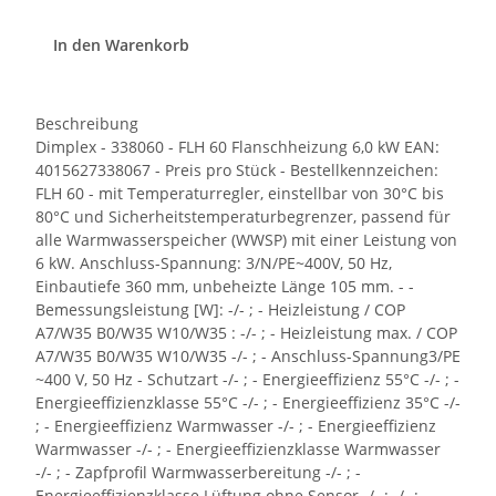
In den Warenkorb
Beschreibung
Dimplex - 338060 - FLH 60 Flanschheizung 6,0 kW EAN:
4015627338067 - Preis pro Stück - Bestellkennzeichen:
FLH 60 - mit Temperaturregler, einstellbar von 30°C bis
80°C und Sicherheitstemperaturbegrenzer, passend für
alle Warmwasserspeicher (WWSP) mit einer Leistung von
6 kW. Anschluss-Spannung: 3/N/PE~400V, 50 Hz,
Einbautiefe 360 mm, unbeheizte Länge 105 mm. - -
Bemessungsleistung [W]: -/- ; - Heizleistung / COP
A7/W35 B0/W35 W10/W35 : -/- ; - Heizleistung max. / COP
A7/W35 B0/W35 W10/W35 -/- ; - Anschluss-Spannung3/PE
~400 V, 50 Hz - Schutzart -/- ; - Energieeffizienz 55°C -/- ; -
Energieeffizienzklasse 55°C -/- ; - Energieeffizienz 35°C -/-
; - Energieeffizienz Warmwasser -/- ; - Energieeffizienz
Warmwasser -/- ; - Energieeffizienzklasse Warmwasser
-/- ; - Zapfprofil Warmwasserbereitung -/- ; -
Energieeffizienzklasse Lüftung ohne Sensor -/- ; -/- ; -