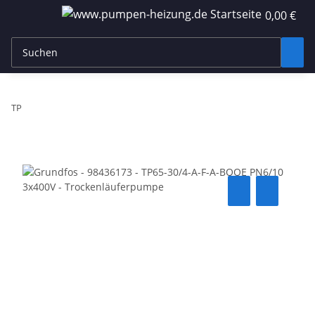
0,00 €
TP