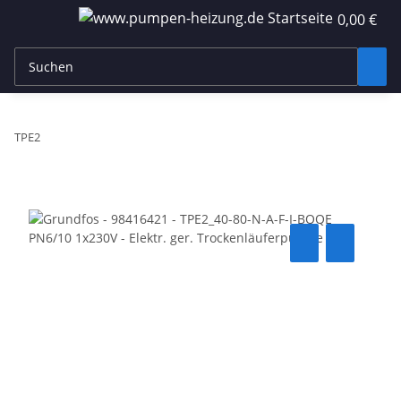
0,00 €
TPE2