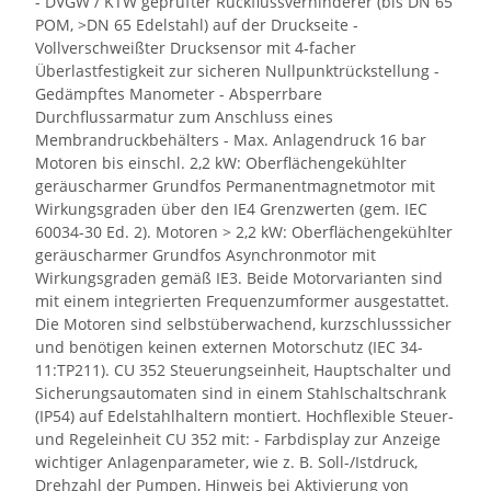
- DVGW / KTW geprüfter Rückflussverhinderer (bis DN 65
POM, >DN 65 Edelstahl) auf der Druckseite -
Vollverschweißter Drucksensor mit 4-facher
Überlastfestigkeit zur sicheren Nullpunktrückstellung -
Gedämpftes Manometer - Absperrbare
Durchflussarmatur zum Anschluss eines
Membrandruckbehälters - Max. Anlagendruck 16 bar
Motoren bis einschl. 2,2 kW: Oberflächengekühlter
geräuscharmer Grundfos Permanentmagnetmotor mit
Wirkungsgraden über den IE4 Grenzwerten (gem. IEC
60034-30 Ed. 2). Motoren > 2,2 kW: Oberflächengekühlter
geräuscharmer Grundfos Asynchronmotor mit
Wirkungsgraden gemäß IE3. Beide Motorvarianten sind
mit einem integrierten Frequenzumformer ausgestattet.
Die Motoren sind selbstüberwachend, kurzschlusssicher
und benötigen keinen externen Motorschutz (IEC 34-
11:TP211). CU 352 Steuerungseinheit, Hauptschalter und
Sicherungsautomaten sind in einem Stahlschaltschrank
(IP54) auf Edelstahlhaltern montiert. Hochflexible Steuer-
und Regeleinheit CU 352 mit: - Farbdisplay zur Anzeige
wichtiger Anlagenparameter, wie z. B. Soll-/Istdruck,
Drehzahl der Pumpen, Hinweis bei Aktivierung von